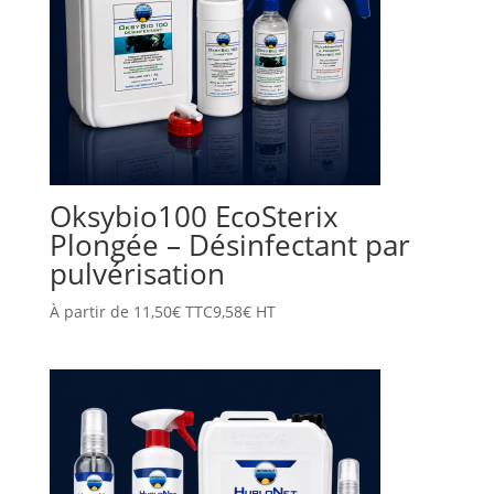
Oksybio100 EcoSterix
Plongée – Désinfectant par
pulvérisation
À partir de
11,50
€
TTC
9,58
€
HT