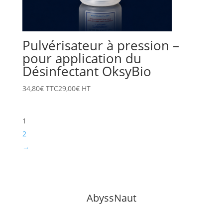
Pulvérisateur à pression –
pour application du
Désinfectant OksyBio
34,80
€
TTC
29,00
€
HT
1
2
→
AbyssNaut