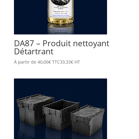
DA87 – Produit nettoyant
Détartrant
À partir de
40,00
€
TTC
33,33
€
HT