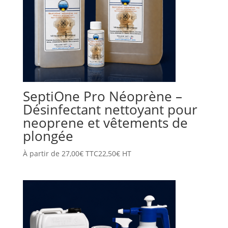
SeptiOne Pro Néoprène –
Désinfectant nettoyant pour
neoprene et vêtements de
plongée
À partir de
27,00
€
TTC
22,50
€
HT