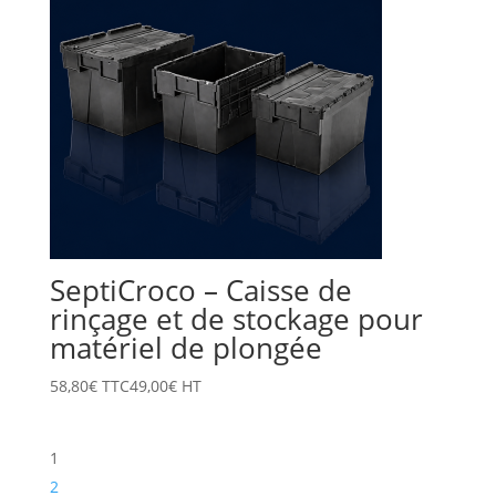
SeptiCroco – Caisse de
rinçage et de stockage pour
matériel de plongée
58,80
€
TTC
49,00
€
HT
1
2