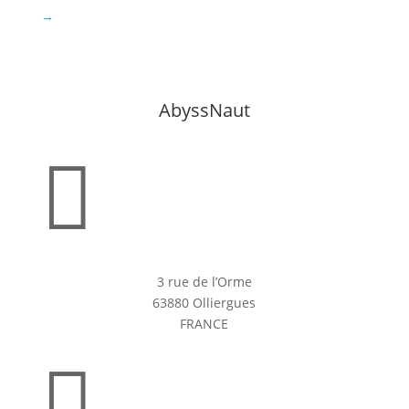
→
AbyssNaut

3 rue de l’Orme
63880 Olliergues
FRANCE
