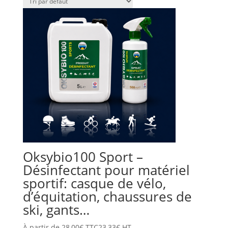
Oksybio100 Sport –
Désinfectant pour matériel
sportif: casque de vélo,
d’équitation, chaussures de
ski, gants…
À partir de
28,00
€
TTC
23,33
€
HT