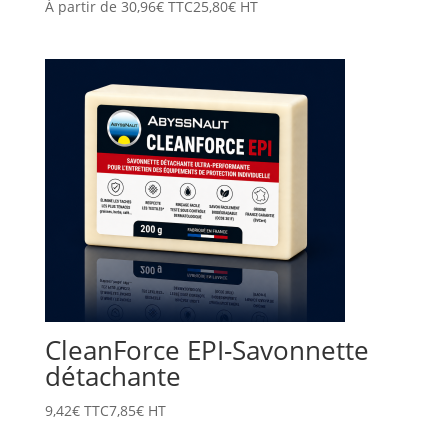
À partir de
30,96
€
TTC
25,80
€
HT
CleanForce EPI-Savonnette
détachante
9,42
€
TTC
7,85
€
HT