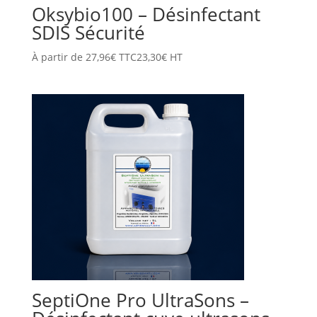
Oksybio100 – Désinfectant
SDIS Sécurité
À partir de
27,96
€
TTC
23,30
€
HT
SeptiOne Pro UltraSons –