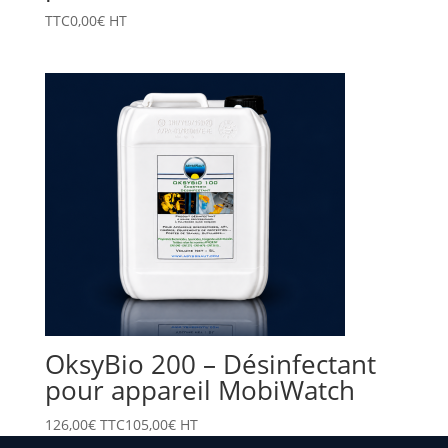
TTC
0,00
€
HT
OksyBio 200 – Désinfectant
pour appareil MobiWatch
126,00
€
TTC
105,00
€
HT