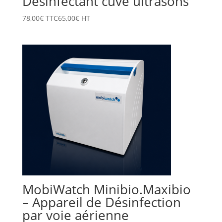
Désinfectant cuve ultrasons
78,00
€
TTC
65,00
€
HT
MobiWatch Minibio.Maxibio
– Appareil de Désinfection
par voie aérienne