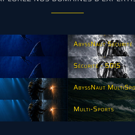
AbyssNaut Sécurité
Sécurité - SDIS
AbyssNaut MultiSp
Multi-Sports