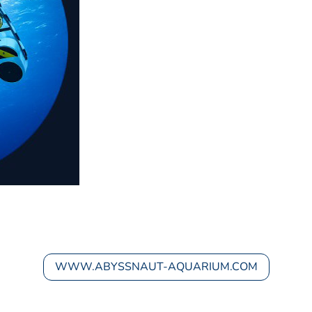
obots et services de polissage sur notre site Ab
WWW.ABYSSNAUT-AQUARIUM.COM