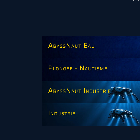
AbyssNaut Eau
Plongée - Nautisme
AbyssNaut Industrie
Industrie