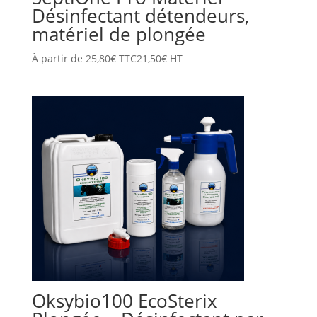
Désinfectant détendeurs,
matériel de plongée
À partir de
25,80
€
TTC
21,50
€
HT
Oksybio100 EcoSterix