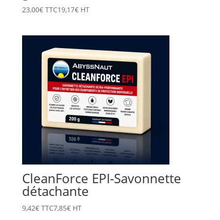
23,00
€
TTC
19,17
€
HT
CleanForce EPI-Savonnette
détachante
9,42
€
TTC
7,85
€
HT