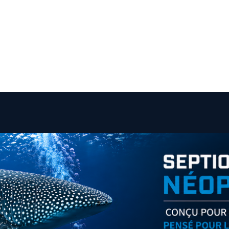
Utilisation : trempage à 0,5 % puis rinçage.
Compatible textiles, combinaisons sèches
et humides.
(Export: version SeptiOne Expert fournie,
formulation identique)