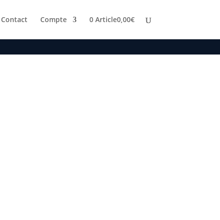
Contact
Compte
0 Article
0,00€
À partir de
27,00
€
TTC
22,50
€
HT
Conditionnements
Effacer