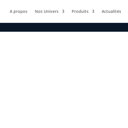
A propos
Nos Univers
Produits
Actualités
Désinfectant professionnel pour l’entretien
des combinaisons et vêtements en
néoprène. Nettoie, désinfecte et préserve
la souplesse du matériau.