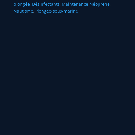
plongée
,
Désinfectants
,
Maintenance Néoprène
,
Nautisme
,
Plongée-sous-marine
Vous aimerez peut-être
aussi…