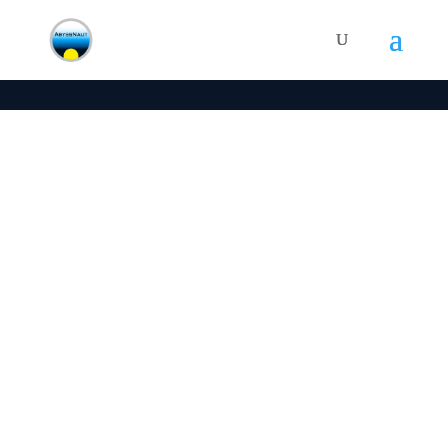
Désinfectant conçu pour nettoyer, désinfecter et
préserver la souplesse des combinaisons en néoprène.
Utilisation : trempage après dilution à 2 % suivi d’un