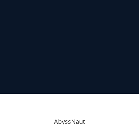
SeptiOne Matériel –
Désinfectant matériel de
plongée
À partir de
15,30
€
TTC
12,75
€
HT
AbyssNaut