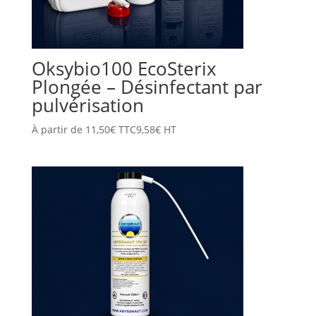
Oksybio100 EcoSterix
Plongée – Désinfectant par
pulvérisation
À partir de
11,50
€
TTC
9,58
€
HT