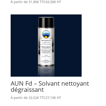
À partir de
51,96
€
TTC
43,30
€
HT
AUN Fd – Solvant nettoyant
dégraissant
À partir de
32,52
€
TTC
27,10
€
HT