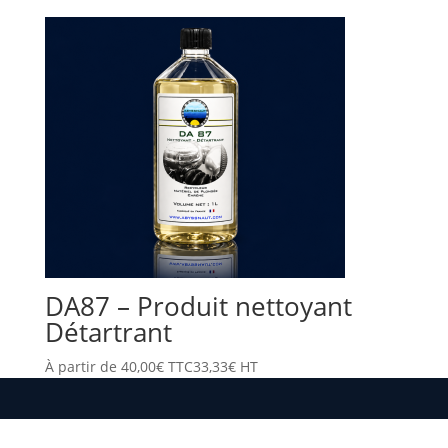
DA87 – Produit nettoyant
Détartrant
À partir de
40,00
€
TTC
33,33
€
HT