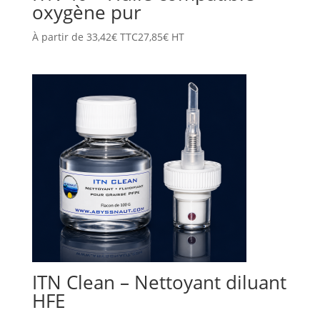
oxygène pur
À partir de
33,42
€
TTC
27,85
€
HT
ITN Clean – Nettoyant diluant
HFE