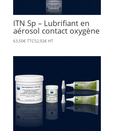
ITN Sp – Lubrifiant en
aérosol contact oxygène
63,50
€
TTC
52,92
€
HT